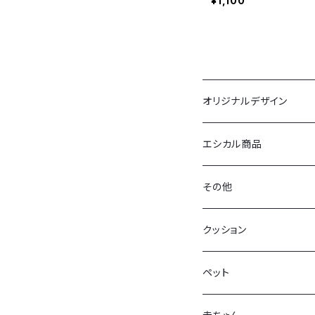
¥1,100
オリジナルデザイン
布ポスター
エシカル商品
バック
その他
拭く太郎
牡蠣グッズ
クッション
クッションカバー
ブックカバー（経済大学）
ペット
ミニタオル
お好みバッグ