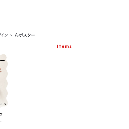
ザイン
布ポスター
Items
ク
ザ