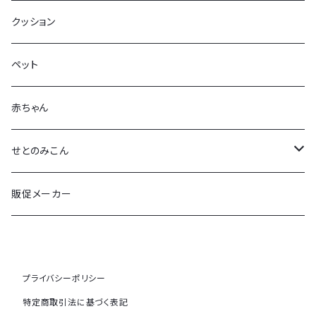
拭く太郎
牡蠣グッズ
クッション
クッションカバー
ブックカバー（経済大学）
ペット
ミニタオル
お好みバッグ
赤ちゃん
ガラスコースター
せとのみこん
ビーチサンダル
かっきふほふ
販促メーカー
マウスパッド
くわいえっと
アイマスク
プライバシーポリシー
特定商取引法に基づく表記