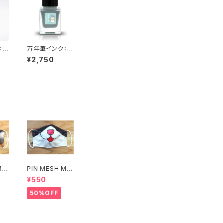
：の
万年筆インク：あ
ー
さつゆぐりー
¥2,750
ん くわいえっと
MA
PIN MESH MA
SK(イラストね
¥550
こ)
50%OFF