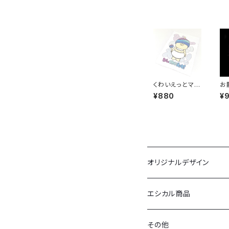
くわいえっとマル
お
チクリーナー
ン
¥880
¥
オリジナルデザイン
布ポスター
エシカル商品
バック
その他