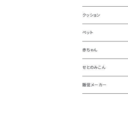
拭く太郎
牡蠣グッズ
クッション
クッションカバー
ブックカバー（経済大学）
ペット
ミニタオル
お好みバッグ
赤ちゃん
ガラスコースター
せとのみこん
ビーチサンダル
かっきふほふ
販促メーカー
マウスパッド
くわいえっと
アイマスク