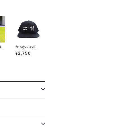
M
かっきふほふ
デザ
キャップ
¥2,750