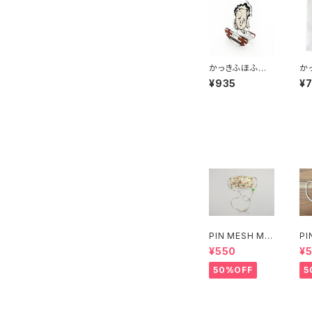
かっきふほふ 2
か
wayアクリルス
ハ
¥935
¥7
タンド
PIN MESH MA
PI
SK FREE(フラワ
SK
¥550
¥
ー八重)
50%OFF
5