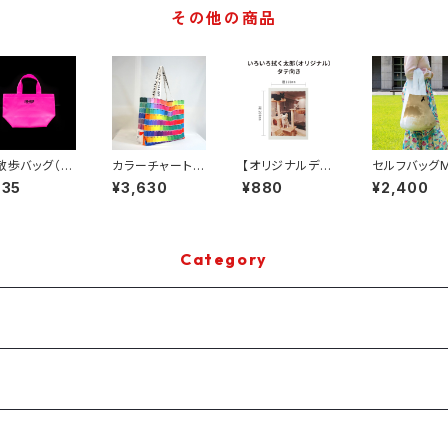
その他の商品
散歩バッグ（ピ
カラーチャートバ
【オリジナルデザ
セルフバッグ
ク）
ッグ（Lサイズ）
イン】タテ【拭く
【オリジナル
935
¥3,630
¥880
¥2,400
太郎】
イン】
Category