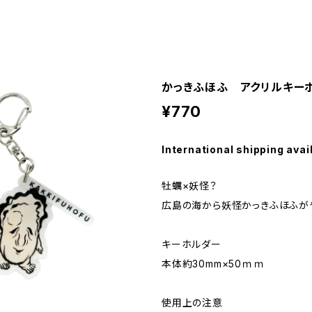
かっきふほふ アクリルキー
¥770
International shipping avai
牡蠣×妖怪？
広島の海から妖怪かっきふほふがや
キーホルダー
本体約30mm×50ｍｍ
使用上の注意