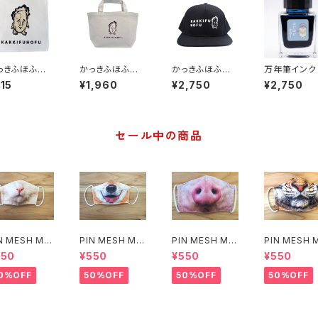
っきふほふ
かっきふほふ ト
かっきふほふ
万年筆インク
ンドタオル
ートバッグ
キャップ
びのびぶる
15
¥1,960
¥2,750
¥2,750
くわいえっと
セール中の商品
N MESH MA
PIN MESH MA
PIN MESH MA
PIN MESH 
(ねこ)
SK(いぬ)
SK(ぶた)
SK(トラ)
550
¥550
¥550
¥550
0%OFF
50%OFF
50%OFF
50%OFF