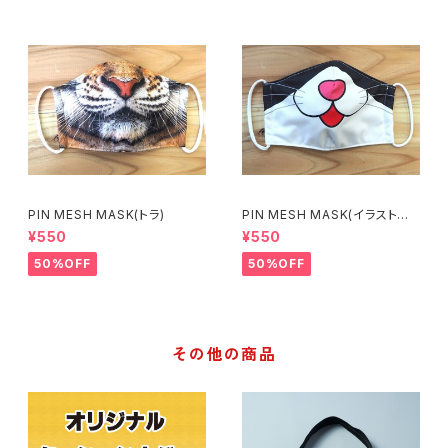
PIN MESH MASK(トラ)
PIN MESH MASK(イラストね
こ)
¥550
¥550
50%OFF
50%OFF
その他の商品