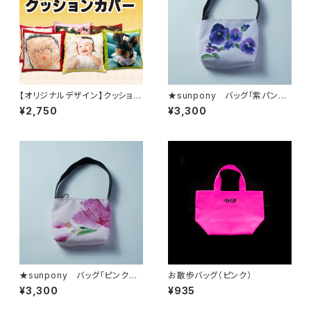
【オリジナルデザイン】クッション
★sunpony バッグ「紫パンジ
カバー
ー」
¥2,750
¥3,300
★sunpony バッグ「ピンク山
お散歩バッグ（ピンク）
つつじ」
¥3,300
¥935