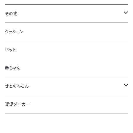
バック
その他
拭く太郎
牡蠣グッズ
クッション
クッションカバー
ブックカバー（経済大学）
ペット
ミニタオル
お好みバッグ
赤ちゃん
ガラスコースター
せとのみこん
ビーチサンダル
かっきふほふ
販促メーカー
マウスパッド
くわいえっと