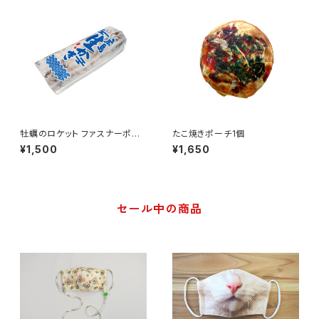
牡蠣のロケット ファスナーポー
たこ焼きポーチ1個
チ
¥1,500
¥1,650
セール中の商品