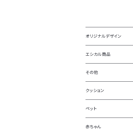
オリジナルデザイン
布ポスター
エシカル商品
バック
その他
拭く太郎
牡蠣グッズ
クッション
クッションカバー
ブックカバー（経済大学）
ペット
ミニタオル
お好みバッグ
赤ちゃん