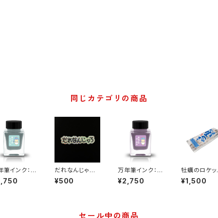
同じカテゴリの商品
年筆インク：あ
だれなんじゃろ
万年筆インク：お
牡蠣のロケッ
つゆぐりー
ホログラムステッ
めざめぱーぷ
ファスナーポ
2,750
¥500
¥2,750
¥1,500
 くわいえっと
カー（1枚売り）
る くわいえっと
チ
セール中の商品