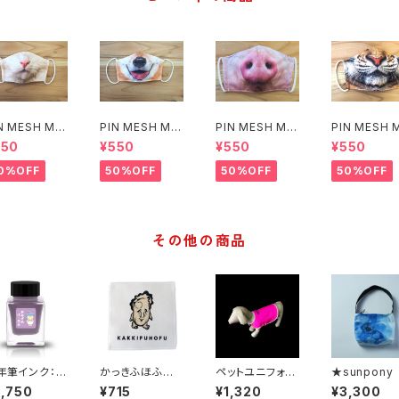
N MESH MA
PIN MESH MA
PIN MESH MA
PIN MESH 
(ねこ)
SK(いぬ)
SK(ぶた)
SK(トラ)
550
¥550
¥550
¥550
0%OFF
50%OFF
50%OFF
50%OFF
その他の商品
年筆インク：お
かっきふほふ
ペットユニフォー
★sunpony
ざめぱーぷ
ハンドタオル
ム（ピンク）
ッグ「青アネ
2,750
¥715
¥1,320
¥3,300
 くわいえっと
ネ」