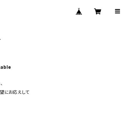
ト
lable
、
要望にお応えして