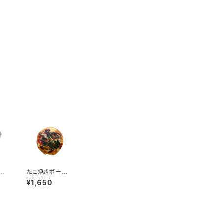
ト
たこ焼きポーチ1
ー
個
¥1,650