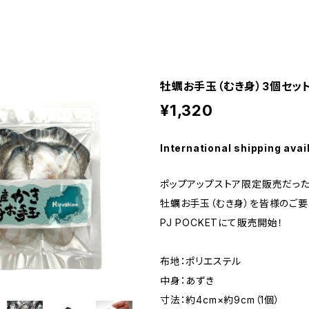
牡蠣お手玉（むき身）3個セッ
¥1,320
International shipping avai
ポップアップストア限定販売だった
牡蠣お手玉（むき身）を皆様のご
PJ POCKETにて販売開始！
布地：ポリエステル
中身：あずき
寸法：約4cm×約9cm（1個）