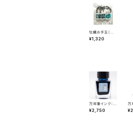
牡蠣お手玉（むき
身）3個セット
¥1,320
万年筆インク：の
万
びのびぶるー
さ
¥2,750
¥
くわいえっと
ん