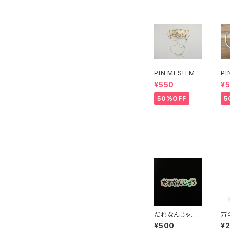
PIN MESH MA
PI
SK FREE(フラワ
SK
¥550
¥
ー八重)
50%OFF
5
だれなんじゃろ
万
ホログラムステッ
め
¥500
¥
カー（1枚売り）
る