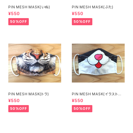
PIN MESH MASK(いぬ)
PIN MESH MASK(ぶた)
¥550
¥550
50%OFF
50%OFF
PIN MESH MASK(トラ)
PIN MESH MASK(イラストね
こ)
¥550
¥550
50%OFF
50%OFF