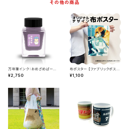
その他の商品
万年筆インク：おめざめぱーぷ
布ポスター 【ファブリックポスタ
る くわいえっと
ー】オリジナルデザイン
¥2,750
¥1,100