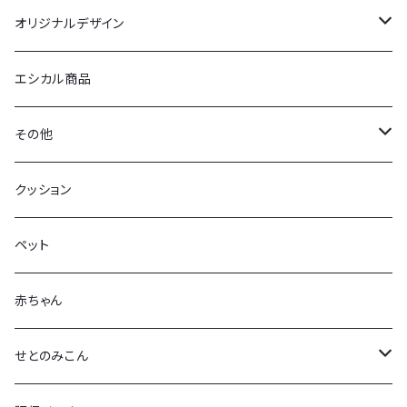
オリジナルデザイン
布ポスター
エシカル商品
バック
その他
拭く太郎
牡蠣グッズ
クッション
クッションカバー
ブックカバー（経済大学）
ペット
ミニタオル
お好みバッグ
赤ちゃん
ガラスコースター
せとのみこん