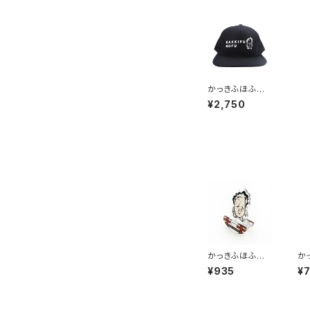
かっきふほふ
キャップ
¥2,750
かっきふほふ 2
か
wayアクリルス
ア
¥935
¥
タンド
ル