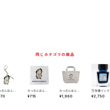
同じカテゴリの商品
っきふほふ
かっきふほふ
かっきふほふ ト
万年筆インク
クリルキーホ
ハンドタオル
ートバッグ
びのびぶる
770
¥715
¥1,960
¥2,750
ダー
くわいえっと