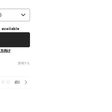
）
 available
の方向け
通報する
(0)