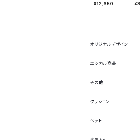
クバルーン】10セ
チ
¥12,650
¥
ット
オリジナルデザイン
布ポスター
エシカル商品
バック
その他
拭く太郎
牡蠣グッズ
クッション
クッションカバー
ブックカバー（経済大学）
ペット
ミニタオル
お好みバッグ
赤ちゃん