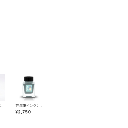
：の
万年筆インク：あ
ー
さつゆぐりー
¥2,750
ん くわいえっと