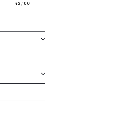
ー）
【オリジナルデザ
¥2,100
イン】