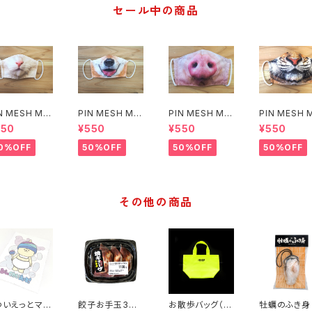
セール中の商品
N MESH MA
PIN MESH MA
PIN MESH MA
PIN MESH 
(ねこ)
SK(いぬ)
SK(ぶた)
SK(トラ)
550
¥550
¥550
¥550
0%OFF
50%OFF
50%OFF
50%OFF
その他の商品
わいえっとマル
餃子お手玉3個
お散歩バッグ（イ
牡蠣のふき身