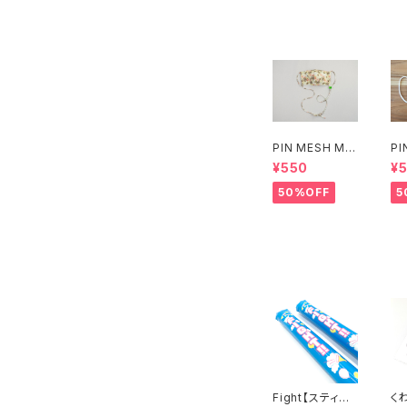
PIN MESH MA
PI
SK FREE(フラワ
SK
¥550
¥
ー八重)
50%OFF
5
Fight【スティッ
く