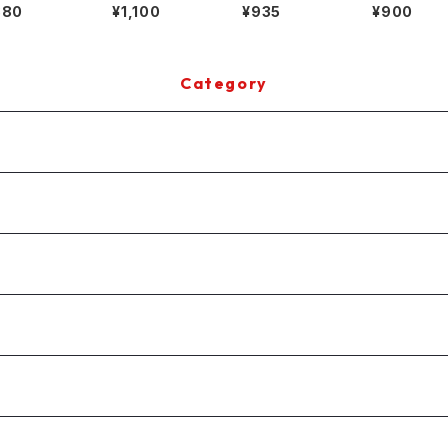
クリーナー
セット
エロー）
ルチクリーナ
880
¥1,100
¥935
¥900
Category