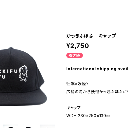
かっきふほふ キャップ
¥2,750
残り1点
International shipping avai
牡蠣×妖怪？
広島の海から妖怪かっきふほふがや
キャップ
WDH 230×250×130㎜