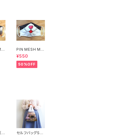
MA
PIN MESH MA
SK(イラストね
¥550
こ)
50%OFF
（マ
セルフバッグS